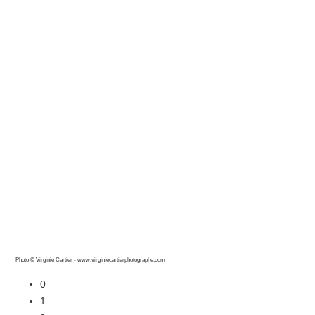
Photo © Virginie Cartier - www.virginiecartierphotographe.com
0
1