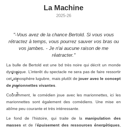
La Machine
2025-26
"-Vous avez de la chance Bertold. Si vous vous
rétractez à temps, vous pourrez sauver vos bras ou
vos jambes. - Je n'ai aucune raison de me
réatracter."
La bulle de Bertold est une bd très noire qui décrit un monde
dystopique. L’interêt du spectacle ne sera pas de faire ressortir
0
cet atmosphère lugubre, mais plutôt de
jouer avec le concept
1
de marionnettes vivantes
.
2
3
Couramment, le comédien joue avec les marionnettes, ici les
marionnettes sont également des comédiens. Une mise en
abîme peu courante et très intéressante.
Le fond de l’histoire, qui traite de la
manipulation des
masses
et de l’
épuisement des ressources énergétiques
,