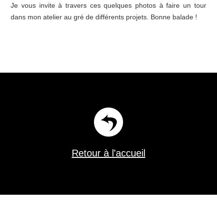
Je vous invite à travers ces quelques photos à faire un tour
dans mon atelier au gré de différents projets. Bonne balade !
Retour à l'accueil
Florent Burgevin scénographe constructeur de théâtre dans le Loiret